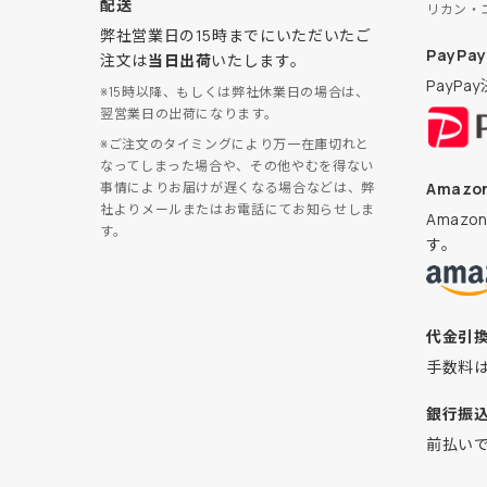
配送
リカン・
弊社営業日の15時までにいただいたご
PayPay
注文は
当日出荷
いたします。
PayP
※15時以降、もしくは弊社休業日の場合は、
翌営業日の出荷になります。
※ご注文のタイミングにより万一在庫切れと
なってしまった場合や、その他やむを得ない
Amazon
事情によりお届けが遅くなる場合などは、弊
社よりメールまたはお電話にてお知らせしま
Amaz
す。
す。
代金引
手数料
銀行振
前払い