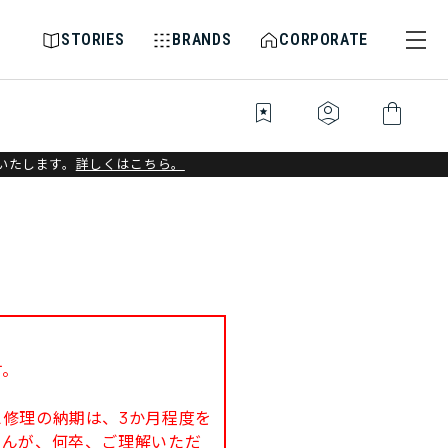
STORIES
BRANDS
CORPORATE
bookmark_star
identity_platform
shopping_bag
いたします。
詳しくはこちら。
す。
修理の納期は、3か月程度を
せんが、何卒、ご理解いただ