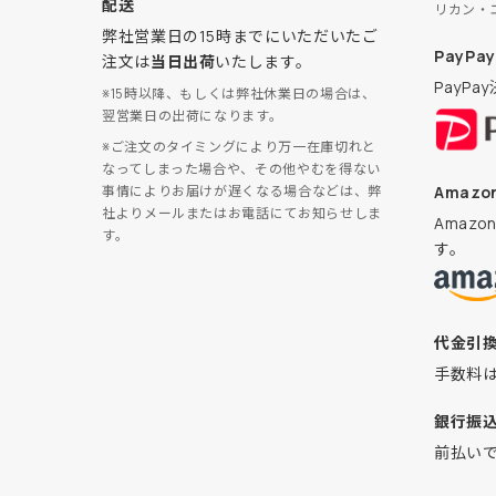
配送
リカン・
弊社営業日の15時までにいただいたご
PayPay
注文は
当日出荷
いたします。
PayP
※15時以降、もしくは弊社休業日の場合は、
翌営業日の出荷になります。
※ご注文のタイミングにより万一在庫切れと
なってしまった場合や、その他やむを得ない
Amazon
事情によりお届けが遅くなる場合などは、弊
社よりメールまたはお電話にてお知らせしま
Amaz
す。
す。
代金引
手数料
銀行振
前払い