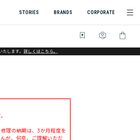
STORIES
BRANDS
CORPORATE
bookmark_star
identity_platform
shopping_bag
いたします。
詳しくはこちら。
す。
修理の納期は、3か月程度を
せんが、何卒、ご理解いただ