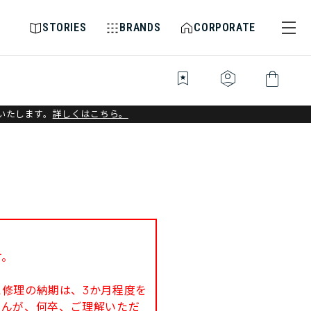
STORIES
BRANDS
CORPORATE
bookmark_star
identity_platform
shopping_bag
いたします。
詳しくはこちら。
す。
修理の納期は、3か月程度を
せんが、何卒、ご理解いただ