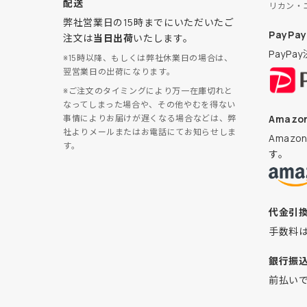
配送
リカン・
弊社営業日の15時までにいただいたご
PayPay
注文は
当日出荷
いたします。
PayP
※15時以降、もしくは弊社休業日の場合は、
翌営業日の出荷になります。
※ご注文のタイミングにより万一在庫切れと
なってしまった場合や、その他やむを得ない
Amazon
事情によりお届けが遅くなる場合などは、弊
社よりメールまたはお電話にてお知らせしま
Amaz
す。
す。
代金引
手数料
銀行振
前払い