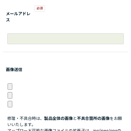
メールアドレ
ス
画像送信
修理・不具合時は、
製品全体の画像
と
不具合箇所の画像
をお願
いいたします。
アップロード可能な画像ファイルの拡張子は、jpg/jpeg/pngの