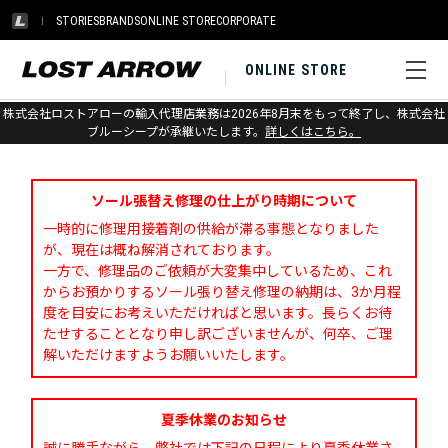
STORIES
BRANDS
ONLINE STORE
CORPORATE
ONLINE STORE
株式会社ロストアローの輸入代理店業務は2026年8月末をもって終了し、株式会社
お問い合わせ
ブルーシープが承継いたします。
詳しくはこちら。
ソール張替え修理の仕上がり時期について
一時的に修理用接着剤の供給が滞る事態となりました
が、現在は概ね解消されております。
一方で、修理品のご依頼が大変集中しているため、これ
からお預かりするソール張り替え修理の納期は、3か月程
度を目安にお考えいただければと思います。長らくお待
たせすることとなり申し訳ございませんが、何卒、ご理
解いただけますようお願いいたします。
夏季休業のお知らせ