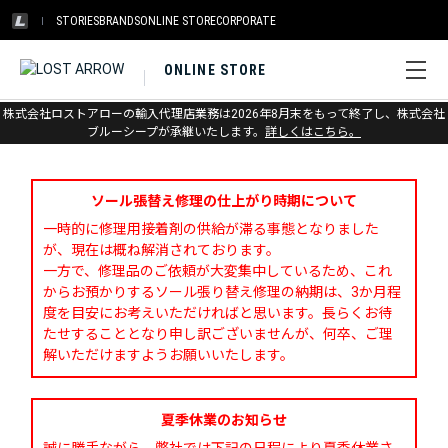
STORIES
BRANDS
ONLINE STORE
CORPORATE
ONLINE STORE
株式会社ロストアローの輸入代理店業務は2026年8月末をもって終了し、株式会社
お問い合わせ
ブルーシープが承継いたします。
詳しくはこちら。
ソール張替え修理の仕上がり時期について
一時的に修理用接着剤の供給が滞る事態となりました
が、現在は概ね解消されております。
一方で、修理品のご依頼が大変集中しているため、これ
からお預かりするソール張り替え修理の納期は、3か月程
度を目安にお考えいただければと思います。長らくお待
たせすることとなり申し訳ございませんが、何卒、ご理
解いただけますようお願いいたします。
夏季休業のお知らせ