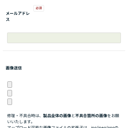
メールアドレ
ス
画像送信
修理・不具合時は、
製品全体の画像
と
不具合箇所の画像
をお願
いいたします。
アップロード可能な画像ファイルの拡張子は、jpg/jpeg/pngの