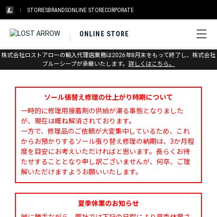
STORIES
BRANDS
ONLINE STORE
CORPORATE
ONLINE STORE
株式会社ロストアローの輸入代理店業務は2026年8月末をもって終了し、株式会社
お問い合わせ
ブルーシープが承継いたします。
詳しくはこちら。
ソール張替え修理の仕上がり時期について
一時的に修理用接着剤の供給が滞る事態となりました
が、現在は概ね解消されております。
一方で、修理品のご依頼が大変集中しているため、これ
からお預かりするソール張り替え修理の納期は、3か月程
度を目安にお考えいただければと思います。長らくお待
たせすることとなり申し訳ございませんが、何卒、ご理
解いただけますようお願いいたします。
夏季休業のお知らせ