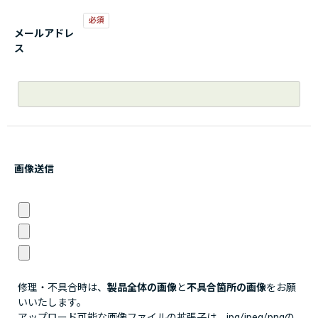
メールアドレ
ス
画像送信
修理・不具合時は、
製品全体の画像
と
不具合箇所の画像
をお願
いいたします。
アップロード可能な画像ファイルの拡張子は、jpg/jpeg/pngの