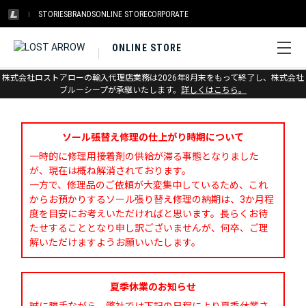
STORIES
BRANDS
ONLINE STORE
CORPORATE
ONLINE STORE
株式会社ロストアローの輸入代理店業務は2026年8月末をもって終了し、株式会社
お問い合わせ
ブルーシープが承継いたします。
詳しくはこちら。
ソール張替え修理の仕上がり時期について
一時的に修理用接着剤の供給が滞る事態となりました
が、現在は概ね解消されております。
一方で、修理品のご依頼が大変集中しているため、これ
からお預かりするソール張り替え修理の納期は、3か月程
度を目安にお考えいただければと思います。長らくお待
たせすることとなり申し訳ございませんが、何卒、ご理
解いただけますようお願いいたします。
夏季休業のお知らせ