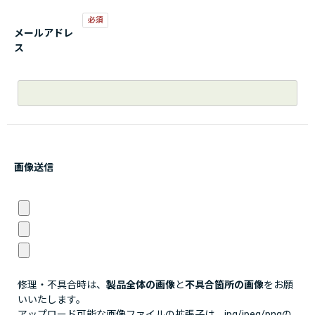
メールアドレ
ス
画像送信
修理・不具合時は、
製品全体の画像
と
不具合箇所の画像
をお願
いいたします。
アップロード可能な画像ファイルの拡張子は、jpg/jpeg/pngの