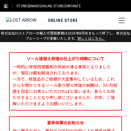
STORIES
BRANDS
ONLINE STORE
CORPORATE
ONLINE STORE
株式会社ロストアローの輸入代理店業務は2026年8月末をもって終了し、株式会社
お問い合わせ
ブルーシープが承継いたします。
詳しくはこちら。
ソール張替え修理の仕上がり時期について
一時的に修理用接着剤の供給が滞る事態となりました
が、現在は概ね解消されております。
一方で、修理品のご依頼が大変集中しているため、これ
からお預かりするソール張り替え修理の納期は、3か月程
度を目安にお考えいただければと思います。長らくお待
たせすることとなり申し訳ございませんが、何卒、ご理
解いただけますようお願いいたします。
夏季休業のお知らせ