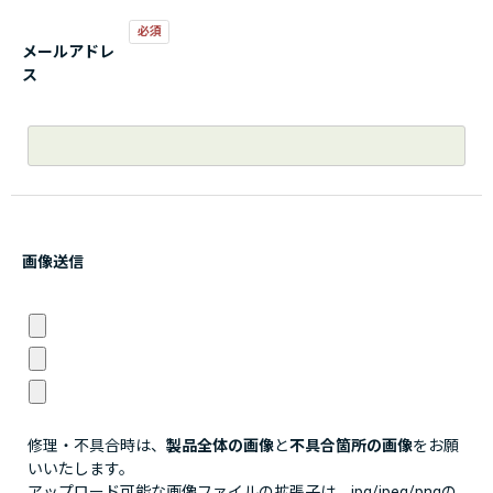
メールアドレ
ス
画像送信
修理・不具合時は、
製品全体の画像
と
不具合箇所の画像
をお願
いいたします。
アップロード可能な画像ファイルの拡張子は、jpg/jpeg/pngの