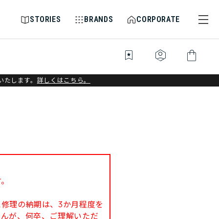
STORIES
BRANDS
CORPORATE
bookmark_star
identity_platform
shopping_bag
いたします。
詳しくはこちら。
す。
修理の納期は、3か月程度を
せんが、何卒、ご理解いただ