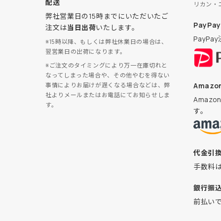
配送
リカン・
弊社営業日の15時までにいただいたご
PayPay
注文は
当日出荷
いたします。
PayP
※15時以降、もしくは弊社休業日の場合は、
翌営業日の出荷になります。
※ご注文のタイミングにより万一在庫切れと
なってしまった場合や、その他やむを得ない
Amazon
事情によりお届けが遅くなる場合などは、弊
社よりメールまたはお電話にてお知らせしま
Amaz
す。
す。
代金引
手数料
銀行振
前払い