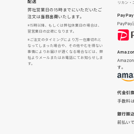
配送
リカン・
弊社営業日の15時までにいただいたご
PayPay
注文は
当日出荷
いたします。
PayP
※15時以降、もしくは弊社休業日の場合は、
翌営業日の出荷になります。
※ご注文のタイミングにより万一在庫切れと
なってしまった場合や、その他やむを得ない
Amazon
事情によりお届けが遅くなる場合などは、弊
社よりメールまたはお電話にてお知らせしま
Amaz
す。
す。
代金引
手数料
銀行振
前払い