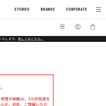
STORIES
BRANDS
CORPORATE
bookmark_star
identity_platform
shopping_bag
いたします。
詳しくはこちら。
す。
修理の納期は、3か月程度を
せんが、何卒、ご理解いただ