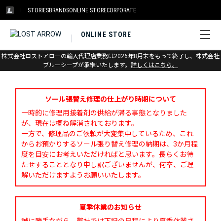
STORIES
BRANDS
ONLINE STORE
CORPORATE
ONLINE STORE
株式会社ロストアローの輸入代理店業務は2026年8月末をもって終了し、株式会社
お問い合わせ
ブルーシープが承継いたします。
詳しくはこちら。
ソール張替え修理の仕上がり時期について
一時的に修理用接着剤の供給が滞る事態となりました
が、現在は概ね解消されております。
一方で、修理品のご依頼が大変集中しているため、これ
からお預かりするソール張り替え修理の納期は、3か月程
度を目安にお考えいただければと思います。長らくお待
たせすることとなり申し訳ございませんが、何卒、ご理
解いただけますようお願いいたします。
夏季休業のお知らせ