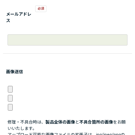
メールアドレ
ス
画像送信
修理・不具合時は、
製品全体の画像
と
不具合箇所の画像
をお願
いいたします。
アップロード可能な画像ファイルの拡張子は、jpg/jpeg/pngの