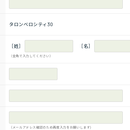
タロンベロシティ30
［姓］
［名］
（全角で入力してください）
（メールアドレス確認のため再度入力をお願いします)