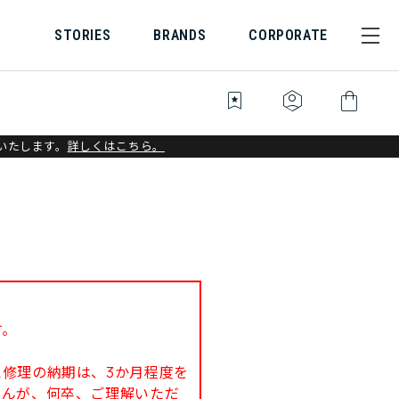
STORIES
BRANDS
CORPORATE
bookmark_star
identity_platform
shopping_bag
いたします。
詳しくはこちら。
す。
修理の納期は、3か月程度を
せんが、何卒、ご理解いただ