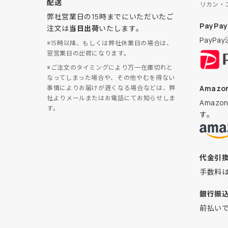
配送
リカン・
弊社営業日の15時までにいただいたご
PayPay
注文は
当日出荷
いたします。
PayP
※15時以降、もしくは弊社休業日の場合は、
翌営業日の出荷になります。
※ご注文のタイミングにより万一在庫切れと
なってしまった場合や、その他やむを得ない
Amazon
事情によりお届けが遅くなる場合などは、弊
社よりメールまたはお電話にてお知らせしま
Amaz
す。
す。
代金引
手数料
銀行振
前払い