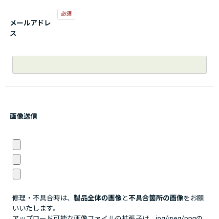
メールアドレ
ス
画像送信
修理・不具合時は、
製品全体の画像
と
不具合箇所の画像
をお願
いいたします。
アップロード可能な画像ファイルの拡張子は、jpg/jpeg/pngの