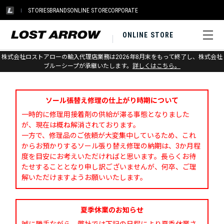
STORIES
BRANDS
ONLINE STORE
CORPORATE
ONLINE STORE
株式会社ロストアローの輸入代理店業務は2026年8月末をもって終了し、株式会社
お問い合わせ
ブルーシープが承継いたします。
詳しくはこちら。
ソール張替え修理の仕上がり時期について
一時的に修理用接着剤の供給が滞る事態となりました
が、現在は概ね解消されております。
一方で、修理品のご依頼が大変集中しているため、これ
からお預かりするソール張り替え修理の納期は、3か月程
度を目安にお考えいただければと思います。長らくお待
たせすることとなり申し訳ございませんが、何卒、ご理
解いただけますようお願いいたします。
夏季休業のお知らせ