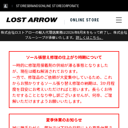
STORIES
BRANDS
ONLINE STORE
CORPORATE
ONLINE STORE
株式会社ロストアローの輸入代理店業務は2026年8月末をもって終了し、株式会社
お問い合わせ
ブルーシープが承継いたします。
詳しくはこちら。
ソール張替え修理の仕上がり時期について
一時的に修理用接着剤の供給が滞る事態となりました
が、現在は概ね解消されております。
一方で、修理品のご依頼が大変集中しているため、これ
からお預かりするソール張り替え修理の納期は、3か月程
度を目安にお考えいただければと思います。長らくお待
たせすることとなり申し訳ございませんが、何卒、ご理
解いただけますようお願いいたします。
夏季休業のお知らせ