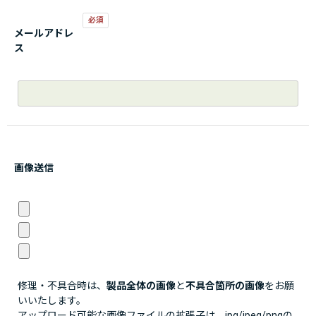
メールアドレ
ス
画像送信
修理・不具合時は、
製品全体の画像
と
不具合箇所の画像
をお願
いいたします。
アップロード可能な画像ファイルの拡張子は、jpg/jpeg/pngの