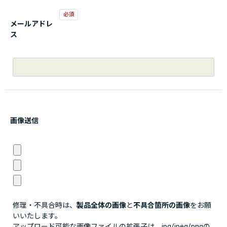
メールアドレ
ス
画像送信
修理・不具合時は、
製品全体の画像
と
不具合箇所の画像
をお願
いいたします。
アップロード可能な画像ファイルの拡張子は、jpg/jpeg/pngの