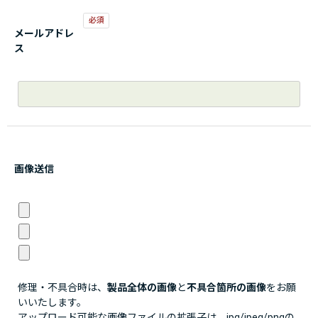
メールアドレ
ス
画像送信
修理・不具合時は、
製品全体の画像
と
不具合箇所の画像
をお願
いいたします。
アップロード可能な画像ファイルの拡張子は、jpg/jpeg/pngの