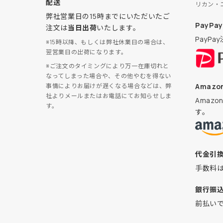
配送
リカン・
弊社営業日の15時までにいただいたご
PayPay
注文は
当日出荷
いたします。
PayP
※15時以降、もしくは弊社休業日の場合は、
翌営業日の出荷になります。
※ご注文のタイミングにより万一在庫切れと
なってしまった場合や、その他やむを得ない
Amazon
事情によりお届けが遅くなる場合などは、弊
社よりメールまたはお電話にてお知らせしま
Amaz
す。
す。
代金引
手数料
銀行振
前払い