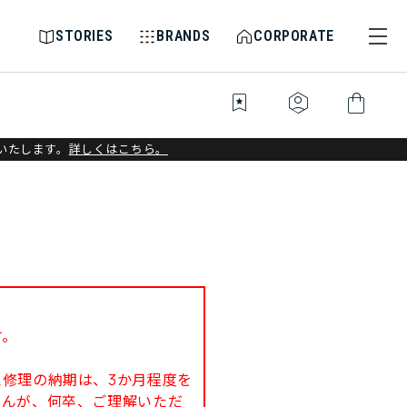
STORIES
BRANDS
CORPORATE
bookmark_star
identity_platform
shopping_bag
いたします。
詳しくはこちら。
す。
修理の納期は、3か月程度を
せんが、何卒、ご理解いただ