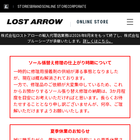
STORIES
BRANDS
ONLINE STORE
CORPORATE
ONLINE STORE
株式会社ロストアローの輸入代理店業務は2026年8月末をもって終了し、株式会社
お問い合わせ
ブルーシープが承継いたします。
詳しくはこちら。
ソール張替え修理の仕上がり時期について
一時的に修理用接着剤の供給が滞る事態となりました
が、現在は概ね解消されております。
一方で、修理品のご依頼が大変集中しているため、これ
からお預かりするソール張り替え修理の納期は、3か月程
度を目安にお考えいただければと思います。長らくお待
たせすることとなり申し訳ございませんが、何卒、ご理
解いただけますようお願いいたします。
夏季休業のお知らせ