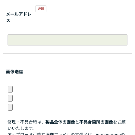
メールアドレ
ス
画像送信
修理・不具合時は、
製品全体の画像
と
不具合箇所の画像
をお願
いいたします。
アップロード可能な画像ファイルの拡張子は、jpg/jpeg/pngの