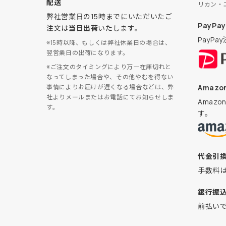
配送
リカン・
弊社営業日の15時までにいただいたご
PayPay
注文は
当日出荷
いたします。
PayP
※15時以降、もしくは弊社休業日の場合は、
翌営業日の出荷になります。
※ご注文のタイミングにより万一在庫切れと
なってしまった場合や、その他やむを得ない
Amazon
事情によりお届けが遅くなる場合などは、弊
社よりメールまたはお電話にてお知らせしま
Amaz
す。
す。
代金引
手数料
銀行振
前払い