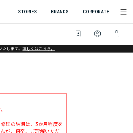
STORIES
BRANDS
CORPORATE
bookmark_star
identity_platform
shopping_bag
いたします。
詳しくはこちら。
す。
修理の納期は、3か月程度を
せんが、何卒、ご理解いただ