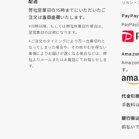
配送
リカン・
弊社営業日の15時までにいただいたご
PayPay
注文は
当日出荷
いたします。
PayP
※15時以降、もしくは弊社休業日の場合は、
翌営業日の出荷になります。
※ご注文のタイミングにより万一在庫切れと
なってしまった場合や、その他やむを得ない
Amazon
事情によりお届けが遅くなる場合などは、弊
社よりメールまたはお電話にてお知らせしま
Amaz
す。
す。
代金引
手数料
銀行振
前払い