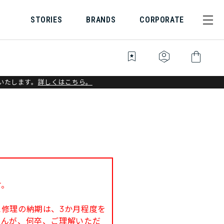
STORIES
BRANDS
CORPORATE
bookmark_star
identity_platform
shopping_bag
いたします。
詳しくはこちら。
す。
修理の納期は、3か月程度を
せんが、何卒、ご理解いただ