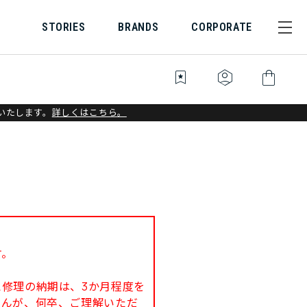
STORIES
BRANDS
CORPORATE
bookmark_star
identity_platform
shopping_bag
いたします。
詳しくはこちら。
す。
修理の納期は、3か月程度を
せんが、何卒、ご理解いただ