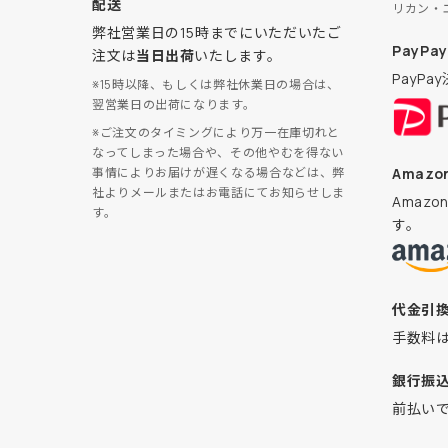
配送
リカン・
弊社営業日の15時までにいただいたご
PayPay
注文は
当日出荷
いたします。
PayP
※15時以降、もしくは弊社休業日の場合は、
翌営業日の出荷になります。
※ご注文のタイミングにより万一在庫切れと
なってしまった場合や、その他やむを得ない
Amazon
事情によりお届けが遅くなる場合などは、弊
社よりメールまたはお電話にてお知らせしま
Amaz
す。
す。
代金引
手数料
銀行振
前払い