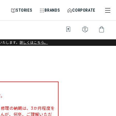
STORIES
BRANDS
CORPORATE
bookmark_star
identity_platform
shopping_bag
いたします。
詳しくはこちら。
す。
修理の納期は、3か月程度を
せんが、何卒、ご理解いただ