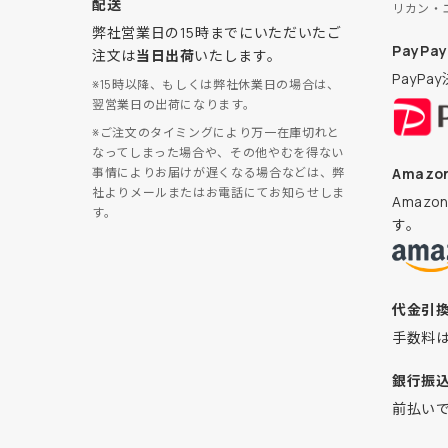
配送
リカン・
弊社営業日の15時までにいただいたご
PayPay
注文は
当日出荷
いたします。
PayP
※15時以降、もしくは弊社休業日の場合は、
翌営業日の出荷になります。
※ご注文のタイミングにより万一在庫切れと
なってしまった場合や、その他やむを得ない
Amazon
事情によりお届けが遅くなる場合などは、弊
社よりメールまたはお電話にてお知らせしま
Amaz
す。
す。
代金引
手数料
銀行振
前払い