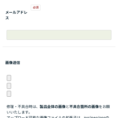
メールアドレ
ス
画像送信
修理・不具合時は、
製品全体の画像
と
不具合箇所の画像
をお願
いいたします。
アップロード可能な画像ファイルの拡張子は、jpg/jpeg/pngの