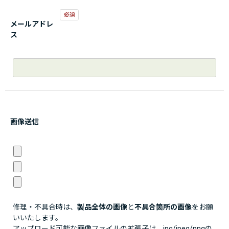
メールアドレ
ス
画像送信
修理・不具合時は、
製品全体の画像
と
不具合箇所の画像
をお願
いいたします。
アップロード可能な画像ファイルの拡張子は、jpg/jpeg/pngの