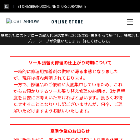
STORIES
BRANDS
ONLINE STORE
CORPORATE
ONLINE STORE
株式会社ロストアローの輸入代理店業務は2026年8月末をもって終了し、株式会社
お問い合わせ
ブルーシープが承継いたします。
詳しくはこちら。
ソール張替え修理の仕上がり時期について
一時的に修理用接着剤の供給が滞る事態となりました
が、現在は概ね解消されております。
一方で、修理品のご依頼が大変集中しているため、これ
からお預かりするソール張り替え修理の納期は、3か月程
度を目安にお考えいただければと思います。長らくお待
たせすることとなり申し訳ございませんが、何卒、ご理
解いただけますようお願いいたします。
夏季休業のお知らせ