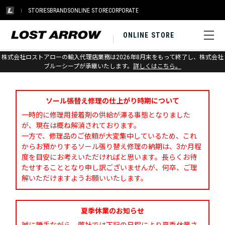
STORIES
BRANDS
ONLINE STORE
CORPORATE
ONLINE STORE
株式会社ロストアローの輸入代理店業務は2026年8月末をもって終了し、株式会社
お問い合わせ
ブルーシープが承継いたします。
詳しくはこちら。
ソール張替え修理の仕上がり時期について
一時的に修理用接着剤の供給が滞る事態となりました
が、現在は概ね解消されております。
一方で、修理品のご依頼が大変集中しているため、これ
からお預かりするソール張り替え修理の納期は、3か月程
度を目安にお考えいただければと思います。長らくお待
たせすることとなり申し訳ございませんが、何卒、ご理
解いただけますようお願いいたします。
夏季休業のお知らせ