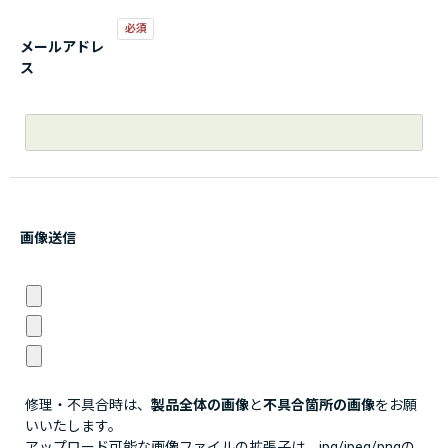
メールアドレ
ス
画像送信
修理・不具合時は、
製品全体の画像
と
不具合箇所の画像
をお願
いいたします。
アップロード可能な画像ファイルの拡張子は、jpg/jpeg/pngの