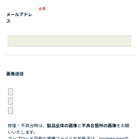
メールアドレ
ス
画像送信
修理・不具合時は、
製品全体の画像
と
不具合箇所の画像
をお願
いいたします。
アップロード可能な画像ファイルの拡張子は、jpg/jpeg/pngの