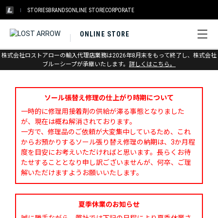
STORIES
BRANDS
ONLINE STORE
CORPORATE
ONLINE STORE
株式会社ロストアローの輸入代理店業務は2026年8月末をもって終了し、株式会社
お問い合わせ
ブルーシープが承継いたします。
詳しくはこちら。
ソール張替え修理の仕上がり時期について
一時的に修理用接着剤の供給が滞る事態となりました
が、現在は概ね解消されております。
一方で、修理品のご依頼が大変集中しているため、これ
からお預かりするソール張り替え修理の納期は、3か月程
度を目安にお考えいただければと思います。長らくお待
たせすることとなり申し訳ございませんが、何卒、ご理
解いただけますようお願いいたします。
夏季休業のお知らせ