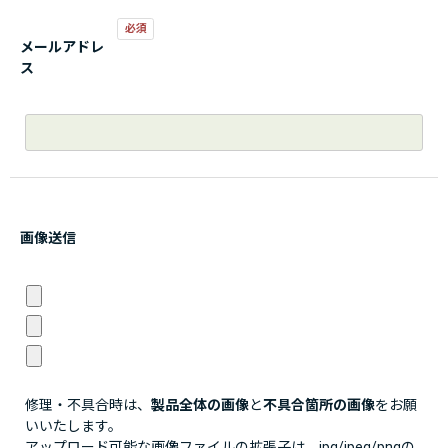
メールアドレ
ス
画像送信
修理・不具合時は、
製品全体の画像
と
不具合箇所の画像
をお願
いいたします。
アップロード可能な画像ファイルの拡張子は、jpg/jpeg/pngの