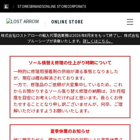
STORIES
BRANDS
ONLINE STORE
CORPORATE
ONLINE STORE
株式会社ロストアローの輸入代理店業務は2026年8月末をもって終了し、株式会社
お問い合わせ
ブルーシープが承継いたします。
詳しくはこちら。
ソール張替え修理の仕上がり時期について
一時的に修理用接着剤の供給が滞る事態となりました
が、現在は概ね解消されております。
一方で、修理品のご依頼が大変集中しているため、これ
からお預かりするソール張り替え修理の納期は、3か月程
度を目安にお考えいただければと思います。長らくお待
たせすることとなり申し訳ございませんが、何卒、ご理
解いただけますようお願いいたします。
夏季休業のお知らせ