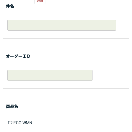
件名
オーダーＩＤ
商品名
T2 ECO WMN