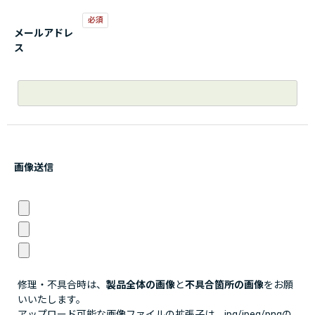
メールアドレ
ス
画像送信
修理・不具合時は、
製品全体の画像
と
不具合箇所の画像
をお願
いいたします。
アップロード可能な画像ファイルの拡張子は、jpg/jpeg/pngの