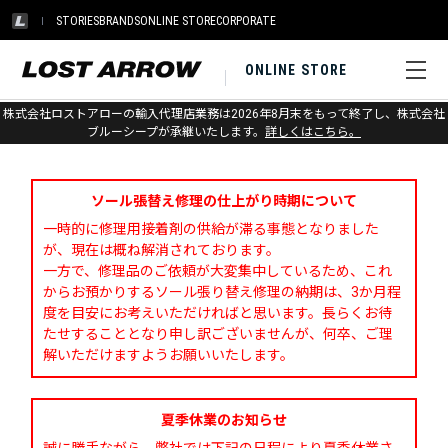
STORIES
BRANDS
ONLINE STORE
CORPORATE
ONLINE STORE
株式会社ロストアローの輸入代理店業務は2026年8月末をもって終了し、株式会社
お問い合わせ
ブルーシープが承継いたします。
詳しくはこちら。
ソール張替え修理の仕上がり時期について
一時的に修理用接着剤の供給が滞る事態となりました
が、現在は概ね解消されております。
一方で、修理品のご依頼が大変集中しているため、これ
からお預かりするソール張り替え修理の納期は、3か月程
度を目安にお考えいただければと思います。長らくお待
たせすることとなり申し訳ございませんが、何卒、ご理
解いただけますようお願いいたします。
夏季休業のお知らせ