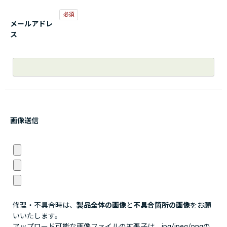
メールアドレ
ス
画像送信
修理・不具合時は、
製品全体の画像
と
不具合箇所の画像
をお願
いいたします。
アップロード可能な画像ファイルの拡張子は、jpg/jpeg/pngの