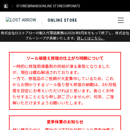
STORIES
BRANDS
ONLINE STORE
CORPORATE
ONLINE STORE
株式会社ロストアローの輸入代理店業務は2026年8月末をもって終了し、株式会社
お問い合わせ
ブルーシープが承継いたします。
詳しくはこちら。
ソール張替え修理の仕上がり時期について
一時的に修理用接着剤の供給が滞る事態となりました
が、現在は概ね解消されております。
一方で、修理品のご依頼が大変集中しているため、これ
からお預かりするソール張り替え修理の納期は、3か月程
度を目安にお考えいただければと思います。長らくお待
たせすることとなり申し訳ございませんが、何卒、ご理
解いただけますようお願いいたします。
夏季休業のお知らせ