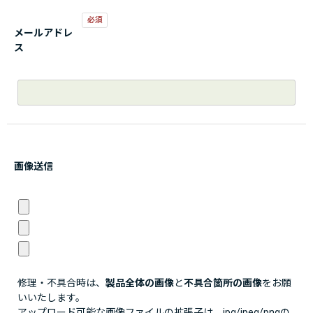
メールアドレ
ス
画像送信
修理・不具合時は、
製品全体の画像
と
不具合箇所の画像
をお願
いいたします。
アップロード可能な画像ファイルの拡張子は、jpg/jpeg/pngの