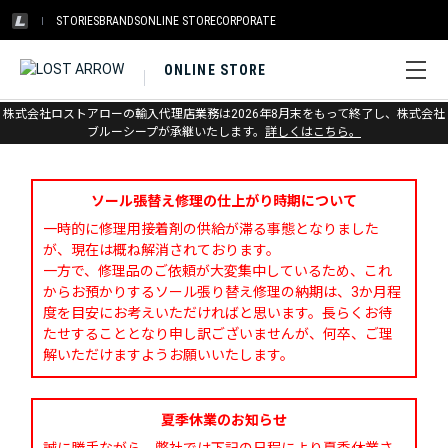
STORIES
BRANDS
ONLINE STORE
CORPORATE
ONLINE STORE
株式会社ロストアローの輸入代理店業務は2026年8月末をもって終了し、株式会社
お問い合わせ
ブルーシープが承継いたします。
詳しくはこちら。
ソール張替え修理の仕上がり時期について
一時的に修理用接着剤の供給が滞る事態となりました
が、現在は概ね解消されております。
一方で、修理品のご依頼が大変集中しているため、これ
からお預かりするソール張り替え修理の納期は、3か月程
度を目安にお考えいただければと思います。長らくお待
たせすることとなり申し訳ございませんが、何卒、ご理
解いただけますようお願いいたします。
夏季休業のお知らせ