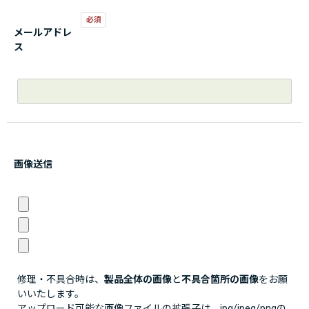
メールアドレ
ス
画像送信
修理・不具合時は、
製品全体の画像
と
不具合箇所の画像
をお願
いいたします。
アップロード可能な画像ファイルの拡張子は、jpg/jpeg/pngの