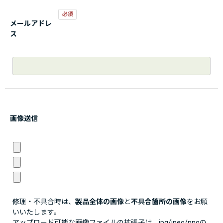
メールアドレ
ス
画像送信
修理・不具合時は、
製品全体の画像
と
不具合箇所の画像
をお願
いいたします。
アップロード可能な画像ファイルの拡張子は、jpg/jpeg/pngの