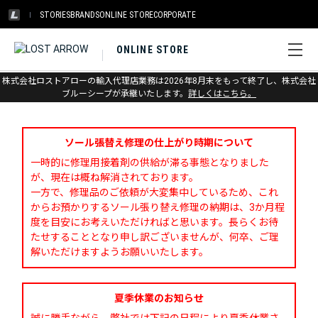
STORIES
BRANDS
ONLINE STORE
CORPORATE
ONLINE STORE
株式会社ロストアローの輸入代理店業務は2026年8月末をもって終了し、株式会社
お問い合わせ
ブルーシープが承継いたします。
詳しくはこちら。
ソール張替え修理の仕上がり時期について
一時的に修理用接着剤の供給が滞る事態となりました
が、現在は概ね解消されております。
一方で、修理品のご依頼が大変集中しているため、これ
からお預かりするソール張り替え修理の納期は、3か月程
度を目安にお考えいただければと思います。長らくお待
たせすることとなり申し訳ございませんが、何卒、ご理
解いただけますようお願いいたします。
夏季休業のお知らせ