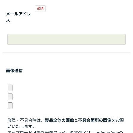
メールアドレ
ス
画像送信
修理・不具合時は、
製品全体の画像
と
不具合箇所の画像
をお願
いいたします。
アップロード可能な画像ファイルの拡張子は、jpg/jpeg/pngの