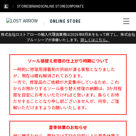
STORIES
BRANDS
ONLINE STORE
CORPORATE
ONLINE STORE
株式会社ロストアローの輸入代理店業務は2026年8月末をもって終了し、株式会社
お問い合わせ
ブルーシープが承継いたします。
詳しくはこちら。
ソール張替え修理の仕上がり時期について
一時的に修理用接着剤の供給が滞る事態となりました
が、現在は概ね解消されております。
一方で、修理品のご依頼が大変集中しているため、これ
からお預かりするソール張り替え修理の納期は、3か月程
度を目安にお考えいただければと思います。長らくお待
たせすることとなり申し訳ございませんが、何卒、ご理
解いただけますようお願いいたします。
夏季休業のお知らせ