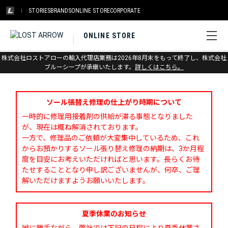
STORIES
BRANDS
ONLINE STORE
CORPORATE
ONLINE STORE
株式会社ロストアローの輸入代理店業務は2026年8月末をもって終了し、株式会社
お問い合わせ
ブルーシープが承継いたします。
詳しくはこちら。
ソール張替え修理の仕上がり時期について
一時的に修理用接着剤の供給が滞る事態となりました
が、現在は概ね解消されております。
一方で、修理品のご依頼が大変集中しているため、これ
からお預かりするソール張り替え修理の納期は、3か月程
度を目安にお考えいただければと思います。長らくお待
たせすることとなり申し訳ございませんが、何卒、ご理
解いただけますようお願いいたします。
夏季休業のお知らせ