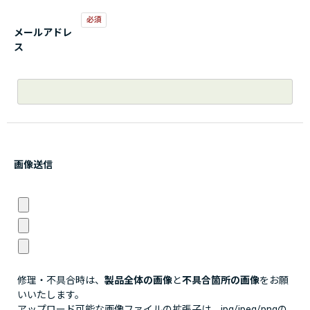
メールアドレ
ス
画像送信
修理・不具合時は、
製品全体の画像
と
不具合箇所の画像
をお願
いいたします。
アップロード可能な画像ファイルの拡張子は、jpg/jpeg/pngの