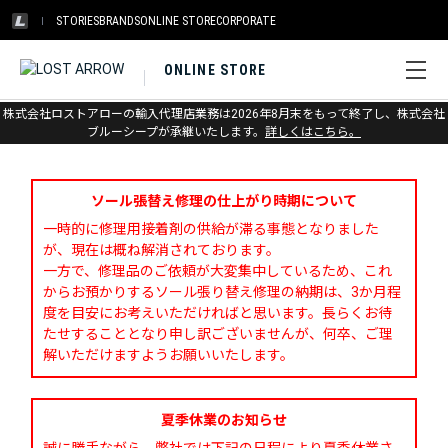
STORIES
BRANDS
ONLINE STORE
CORPORATE
ONLINE STORE
株式会社ロストアローの輸入代理店業務は2026年8月末をもって終了し、株式会社
お問い合わせ
ブルーシープが承継いたします。
詳しくはこちら。
ソール張替え修理の仕上がり時期について
一時的に修理用接着剤の供給が滞る事態となりました
が、現在は概ね解消されております。
一方で、修理品のご依頼が大変集中しているため、これ
からお預かりするソール張り替え修理の納期は、3か月程
度を目安にお考えいただければと思います。長らくお待
たせすることとなり申し訳ございませんが、何卒、ご理
解いただけますようお願いいたします。
夏季休業のお知らせ