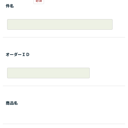
件名
オーダーＩＤ
商品名