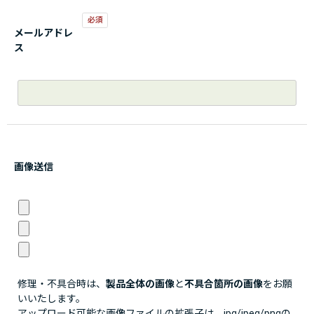
メールアドレ
ス
画像送信
修理・不具合時は、
製品全体の画像
と
不具合箇所の画像
をお願
いいたします。
アップロード可能な画像ファイルの拡張子は、jpg/jpeg/pngの