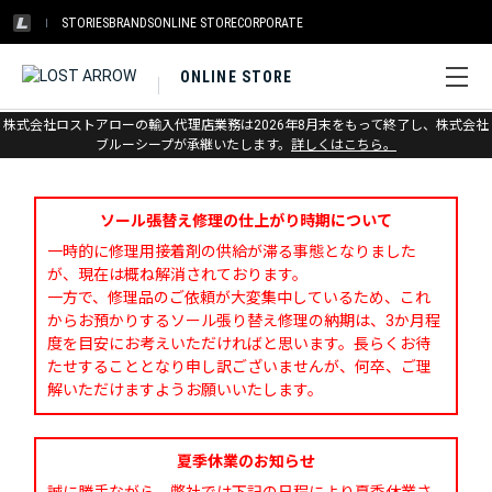
STORIES
BRANDS
ONLINE STORE
CORPORATE
ONLINE STORE
株式会社ロストアローの輸入代理店業務は2026年8月末をもって終了し、株式会社
お問い合わせ
ブルーシープが承継いたします。
詳しくはこちら。
ソール張替え修理の仕上がり時期について
一時的に修理用接着剤の供給が滞る事態となりました
が、現在は概ね解消されております。
一方で、修理品のご依頼が大変集中しているため、これ
からお預かりするソール張り替え修理の納期は、3か月程
度を目安にお考えいただければと思います。長らくお待
たせすることとなり申し訳ございませんが、何卒、ご理
解いただけますようお願いいたします。
夏季休業のお知らせ