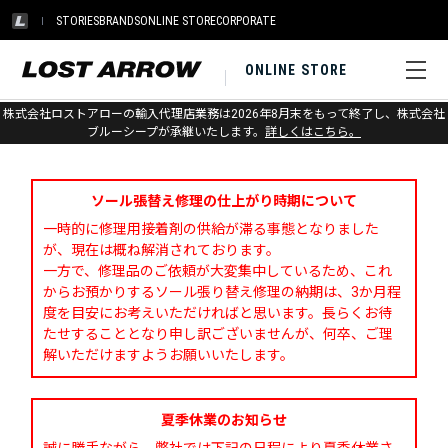
STORIES
BRANDS
ONLINE STORE
CORPORATE
ONLINE STORE
株式会社ロストアローの輸入代理店業務は2026年8月末をもって終了し、株式会社
お問い合わせ
ブルーシープが承継いたします。
詳しくはこちら。
ソール張替え修理の仕上がり時期について
一時的に修理用接着剤の供給が滞る事態となりました
が、現在は概ね解消されております。
一方で、修理品のご依頼が大変集中しているため、これ
からお預かりするソール張り替え修理の納期は、3か月程
度を目安にお考えいただければと思います。長らくお待
たせすることとなり申し訳ございませんが、何卒、ご理
解いただけますようお願いいたします。
夏季休業のお知らせ