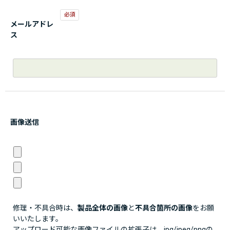
メールアドレ
ス
画像送信
修理・不具合時は、
製品全体の画像
と
不具合箇所の画像
をお願
いいたします。
アップロード可能な画像ファイルの拡張子は、jpg/jpeg/pngの