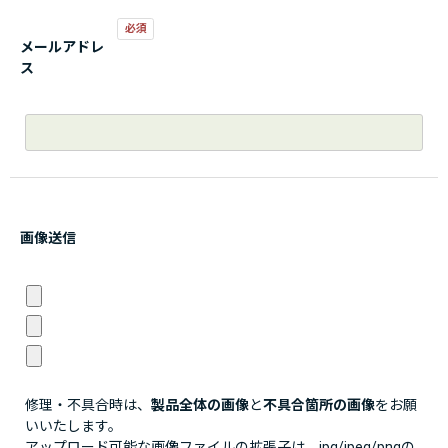
メールアドレ
ス
画像送信
修理・不具合時は、
製品全体の画像
と
不具合箇所の画像
をお願
いいたします。
アップロード可能な画像ファイルの拡張子は、jpg/jpeg/pngの