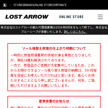
STORIES
BRANDS
ONLINE STORE
CORPORATE
ONLINE STORE
株式会社ロストアローの輸入代理店業務は2026年8月末をもって終了し、株式会社
お問い合わせ
ブルーシープが承継いたします。
詳しくはこちら。
ソール張替え修理の仕上がり時期について
一時的に修理用接着剤の供給が滞る事態となりました
が、現在は概ね解消されております。
一方で、修理品のご依頼が大変集中しているため、これ
からお預かりするソール張り替え修理の納期は、3か月程
度を目安にお考えいただければと思います。長らくお待
たせすることとなり申し訳ございませんが、何卒、ご理
解いただけますようお願いいたします。
夏季休業のお知らせ