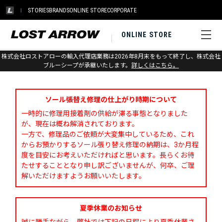
STORIES
BRANDS
ONLINE STORE
CORPORATE
ONLINE STORE
株式会社ロストアローの輸入代理店業務は2026年8月末をもって終了し、株式会社
お問い合わせ
ブルーシープが承継いたします。
詳しくはこちら。
ソール張替え修理の仕上がり時期について
一時的に修理用接着剤の供給が滞る事態となりました
が、現在は概ね解消されております。
一方で、修理品のご依頼が大変集中しているため、これ
からお預かりするソール張り替え修理の納期は、3か月程
度を目安にお考えいただければと思います。長らくお待
たせすることとなり申し訳ございませんが、何卒、ご理
解いただけますようお願いいたします。
夏季休業のお知らせ