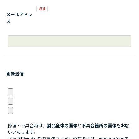
メールアドレ
ス
画像送信
修理・不具合時は、
製品全体の画像
と
不具合箇所の画像
をお願
いいたします。
アップロード可能な画像ファイルの拡張子は、jpg/jpeg/pngの