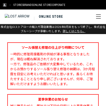
STORIES
BRANDS
ONLINE STORE
CORPORATE
ONLINE STORE
株式会社ロストアローの輸入代理店業務は2026年8月末をもって終了し、株式会社
お問い合わせ
ブルーシープが承継いたします。
詳しくはこちら。
ソール張替え修理の仕上がり時期について
一時的に修理用接着剤の供給が滞る事態となりました
が、現在は概ね解消されております。
一方で、修理品のご依頼が大変集中しているため、これ
からお預かりするソール張り替え修理の納期は、3か月程
度を目安にお考えいただければと思います。長らくお待
たせすることとなり申し訳ございませんが、何卒、ご理
解いただけますようお願いいたします。
夏季休業のお知らせ