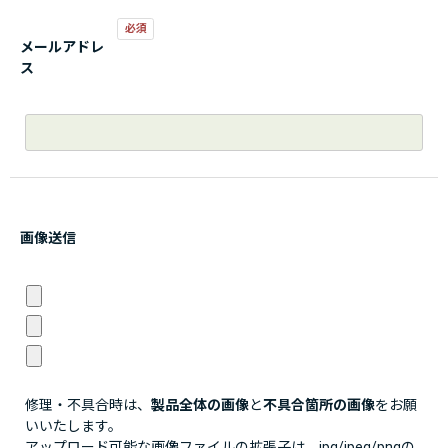
メールアドレ
ス
画像送信
修理・不具合時は、
製品全体の画像
と
不具合箇所の画像
をお願
いいたします。
アップロード可能な画像ファイルの拡張子は、jpg/jpeg/pngの