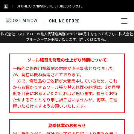
STORIES
BRANDS
ONLINE STORE
CORPORATE
ONLINE STORE
株式会社ロストアローの輸入代理店業務は2026年8月末をもって終了し、株式会社
お問い合わせ
ブルーシープが承継いたします。
詳しくはこちら。
ソール張替え修理の仕上がり時期について
一時的に修理用接着剤の供給が滞る事態となりました
が、現在は概ね解消されております。
一方で、修理品のご依頼が大変集中しているため、これ
からお預かりするソール張り替え修理の納期は、3か月程
度を目安にお考えいただければと思います。長らくお待
たせすることとなり申し訳ございませんが、何卒、ご理
解いただけますようお願いいたします。
夏季休業のお知らせ