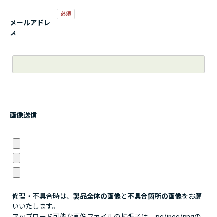
メールアドレ
ス
画像送信
修理・不具合時は、
製品全体の画像
と
不具合箇所の画像
をお願
いいたします。
アップロード可能な画像ファイルの拡張子は、jpg/jpeg/pngの