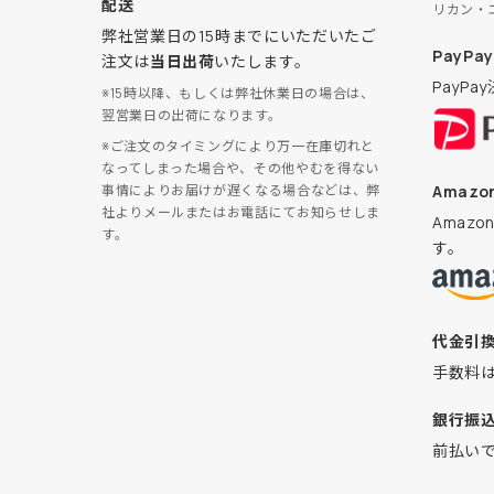
配送
リカン・
弊社営業日の15時までにいただいたご
PayPay
注文は
当日出荷
いたします。
PayP
※15時以降、もしくは弊社休業日の場合は、
翌営業日の出荷になります。
※ご注文のタイミングにより万一在庫切れと
なってしまった場合や、その他やむを得ない
Amazon
事情によりお届けが遅くなる場合などは、弊
社よりメールまたはお電話にてお知らせしま
Amaz
す。
す。
代金引
手数料
銀行振
前払い