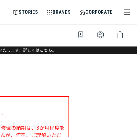
STORIES
BRANDS
CORPORATE
bookmark_star
identity_platform
shopping_bag
いたします。
詳しくはこちら。
す。
修理の納期は、3か月程度を
せんが、何卒、ご理解いただ