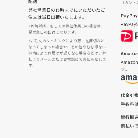
配送
リカン・
弊社営業日の15時までにいただいたご
PayPay
注文は
当日出荷
いたします。
PayP
※15時以降、もしくは弊社休業日の場合は、
翌営業日の出荷になります。
※ご注文のタイミングにより万一在庫切れと
なってしまった場合や、その他やむを得ない
Amazon
事情によりお届けが遅くなる場合などは、弊
社よりメールまたはお電話にてお知らせしま
Amaz
す。
す。
代金引
手数料
銀行振
前払い