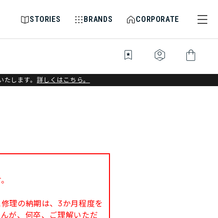
STORIES
BRANDS
CORPORATE
bookmark_star
identity_platform
shopping_bag
いたします。
詳しくはこちら。
す。
修理の納期は、3か月程度を
せんが、何卒、ご理解いただ