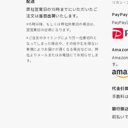
配送
リカン・
弊社営業日の15時までにいただいたご
PayPay
注文は
当日出荷
いたします。
PayP
※15時以降、もしくは弊社休業日の場合は、
翌営業日の出荷になります。
※ご注文のタイミングにより万一在庫切れと
なってしまった場合や、その他やむを得ない
Amazon
事情によりお届けが遅くなる場合などは、弊
社よりメールまたはお電話にてお知らせしま
Amaz
す。
す。
代金引
手数料
銀行振
前払い