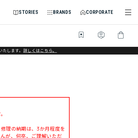
STORIES
BRANDS
CORPORATE
bookmark_star
identity_platform
shopping_bag
いたします。
詳しくはこちら。
す。
修理の納期は、3か月程度を
せんが、何卒、ご理解いただ