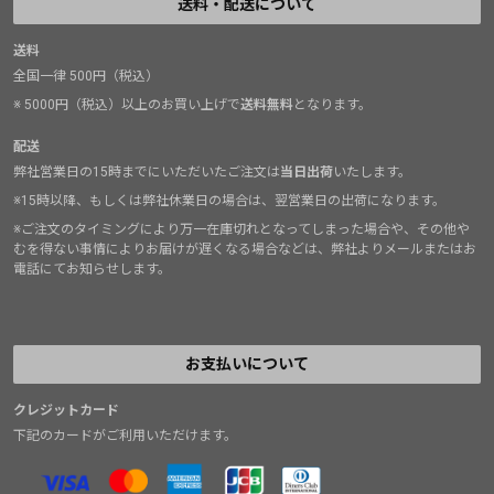
送料・配送について
送料
全国一律 500円（税込）
※ 5000円（税込）以上のお買い上げで
送料無料
となります。
配送
弊社営業日の15時までにいただいたご注文は
当日出荷
いたします。
※15時以降、もしくは弊社休業日の場合は、翌営業日の出荷になります。
※ご注文のタイミングにより万一在庫切れとなってしまった場合や、その他や
むを得ない事情によりお届けが遅くなる場合などは、弊社よりメールまたはお
電話にてお知らせします。
お支払いについて
クレジットカード
下記のカードがご利用いただけます。