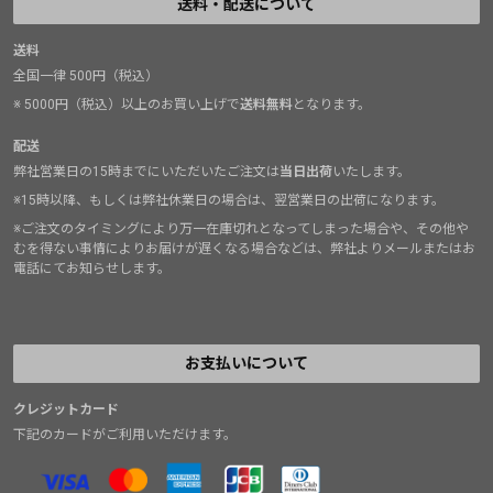
送料・配送について
送料
全国一律 500円（税込）
※ 5000円（税込）以上のお買い上げで
送料無料
となります。
配送
弊社営業日の15時までにいただいたご注文は
当日出荷
いたします。
※15時以降、もしくは弊社休業日の場合は、翌営業日の出荷になります。
※ご注文のタイミングにより万一在庫切れとなってしまった場合や、その他や
むを得ない事情によりお届けが遅くなる場合などは、弊社よりメールまたはお
電話にてお知らせします。
お支払いについて
クレジットカード
下記のカードがご利用いただけます。