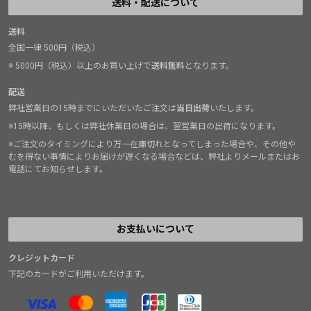
送料・配送について
送料
全国一律 500円（税込）
※ 5000円（税込）以上のお買い上げで
送料無料
となります。
配送
弊社営業日の15時までにいただいたご注文は
当日出荷
いたします。
※15時以降、もしくは弊社休業日の場合は、翌営業日の出荷になります。
※ご注文のタイミングにより万一在庫切れとなってしまった場合や、その他や
むを得ない事情によりお届けが遅くなる場合などは、弊社よりメールまたはお
電話にてお知らせします。
お支払いについて
クレジットカード
下記のカードがご利用いただけます。