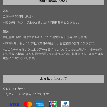
送料・配送について
送料
全国一律 500円（税込）
※ 5000円（税込）以上のお買い上げで
送料無料
となります。
配送
弊社営業日の15時までにいただいたご注文は
当日出荷
いたします。
※15時以降、もしくは弊社休業日の場合は、翌営業日の出荷になります。
※ご注文のタイミングにより万一在庫切れとなってしまった場合や、その他や
むを得ない事情によりお届けが遅くなる場合などは、弊社よりメールまたはお
電話にてお知らせします。
お支払いについて
クレジットカード
下記のカードがご利用いただけます。