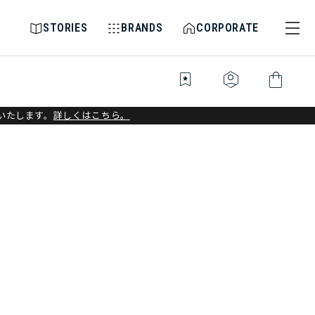
STORIES
BRANDS
CORPORATE
bookmark_star
identity_platform
shopping_bag
いたします。
詳しくはこちら。