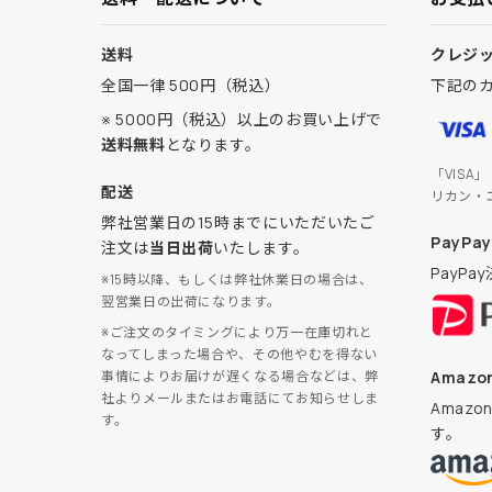
送料
クレジ
全国一律 500円（税込）
下記の
※ 5000円（税込）以上のお買い上げで
送料無料
となります。
「VISA
配送
リカン・
弊社営業日の15時までにいただいたご
PayPay
注文は
当日出荷
いたします。
PayP
※15時以降、もしくは弊社休業日の場合は、
翌営業日の出荷になります。
※ご注文のタイミングにより万一在庫切れと
なってしまった場合や、その他やむを得ない
Amazon
事情によりお届けが遅くなる場合などは、弊
社よりメールまたはお電話にてお知らせしま
Amaz
す。
す。