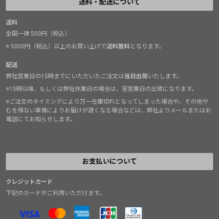
送料・配送について
送料
全国一律 500円（税込）
※ 5000円（税込）以上のお買い上げで
送料無料
となります。
配送
弊社営業日の15時までにいただいたご注文は
当日出荷
いたします。
※15時以降、もしくは弊社休業日の場合は、翌営業日の出荷になります。
※ご注文のタイミングにより万一在庫切れとなってしまった場合や、その他や
むを得ない事情によりお届けが遅くなる場合などは、弊社よりメールまたはお
電話にてお知らせします。
お支払いについて
クレジットカード
下記のカードがご利用いただけます。